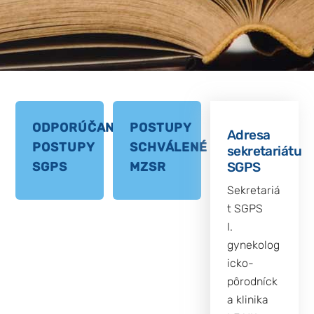
ODPORÚČANÉ
POSTUPY
Adresa
POSTUPY
SCHVÁLENÉ
sekretariátu
SGPS
SGPS
MZSR
Sekretariá
t SGPS
I.
gynekolog
icko-
pôrodníck
a klinika