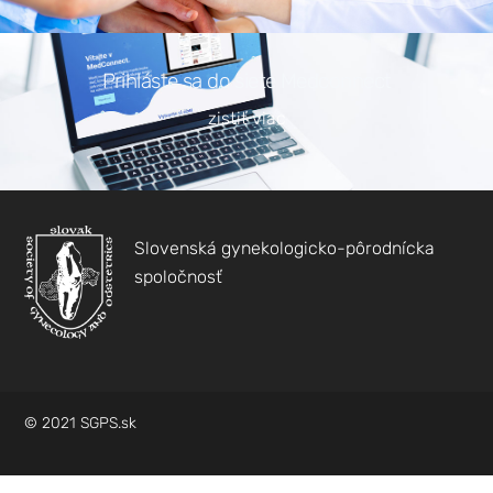
Prihláste sa do siete Medconnect
zistiť viac
Nevyhnutné
Tieto súbory
cookie nie sú
voliteľné. Sú
Slovenská gynekologicko-pôrodnícka
potrebné pre
fungovanie
spoločnosť
webovej
stránky.
Štatistiky
Aby sme
© 2021 SGPS.sk
mohli
zlepšiť
funkčnosť
a štruktúru