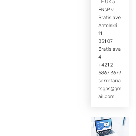
LF UK a
FNsP v
Bratislave
Antolská
11
851 07
Bratislava
4
+421 2
6867 3679
sekretaria
tsgps@gm
ail.com