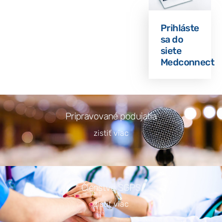
Prihláste
sa do
siete
Medconnect
Pripravované podujatia
zistiť viac
Členstvo SGPS
zistiť viac