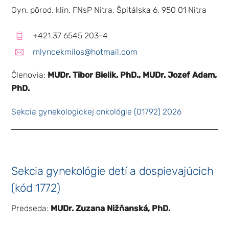
Gyn. pôrod. klin. FNsP Nitra, Špitálska 6, 950 01 Nitra
+421 37 6545 203-4
mlyncekmilos@hotmail.com
Členovia:
MUDr. Tibor Bielik, PhD., MUDr. Jozef Adam,
PhD.
Sekcia gynekologickej onkológie (01792) 2026
Sekcia gynekológie detí a dospievajúcich
(kód 1772)
Predseda:
MUDr. Zuzana Nižňanská, PhD.