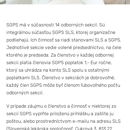
SGPS má v súčasnosti 14 odborných sekcií. Sú
integrálnou súčasťou SGPS SLS, ktorej organizačne
podliehajú. Ich činnosť sa riadi stanovami SLS a SGPS.
Jednotlivé sekcie vedie volené predsedníctvo, na čele
ktorého je predseda. Za členstvo v každej odbornej
sekcii platia členovia SGPS poplatok 1,- Eur ročne,
ktorý sa uhrádza na konto SLS spolu s ostatnými
poplatkami SLS. Členstvo v sekciách je dobrovoľné,
každý člen SGPS môže byť členom ľubovoľného počtu
odborných sekcií.
V prípade záujmu o členstvo a činnosť v niektorej zo
sekcií SGPS vyplňte priloženú prihlášku a zašlite ju
poštou, alebo prostredníctvom e-mailu na adresu SLS
(Slovenská lekárska spoločnosť, Cukrová 3, 813 22