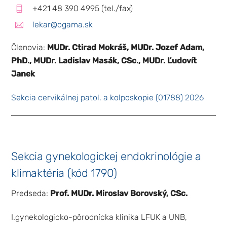
+421 48 390 4995 (tel./fax)
webovej
stránky na
lekar@ogama.sk
základe
spôsobu
používania
Členovia:
MUDr. Ctirad Mokráš, MUDr. Jozef Adam,
webovej
PhD., MUDr. Ladislav Masák, CSc., MUDr. Ľudovít
stránky.
Janek
Sekcia cervikálnej patol. a kolposkopie (01788) 2026
Používateľská
spokojnosť
Aby naša
stránka počas
vašej návštevy
fungovala čo
Sekcia gynekologickej endokrinológie a
najlepšie. Ak
tieto súbory
klimaktéria (kód 1790)
cookie
odmietnete,
Predseda:
Prof. MUDr. Miroslav Borovský, CSc.
niektoré
funkcie z
webovej
I.gynekologicko-pôrodnícka klinika LFUK a UNB,
stránky zmiznú.