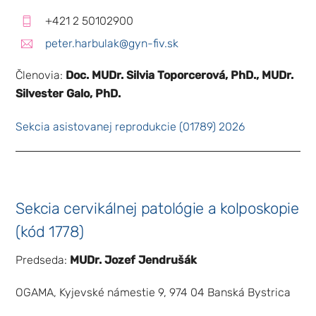
+421 2 50102900
peter.harbulak@gyn-fiv.sk
Členovia:
Doc. MUDr. Silvia Toporcerová, PhD., MUDr.
Silvester Galo, PhD.
Nevyhnutné
Tieto súbory
Sekcia asistovanej reprodukcie (01789) 2026
cookie nie sú
voliteľné. Sú
potrebné pre
fungovanie
webovej
stránky.
Sekcia cervikálnej patológie a kolposkopie
(kód 1778)
Štatistiky
Predseda:
MUDr. Jozef Jendrušák
Aby sme
mohli
zlepšiť
OGAMA, Kyjevské námestie 9, 974 04 Banská Bystrica
funkčnosť
a štruktúru