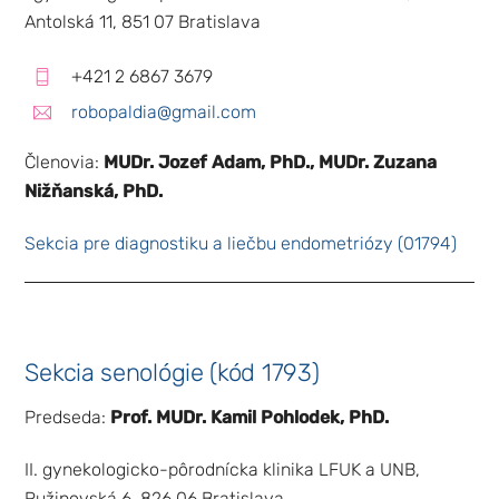
Antolská 11, 851 07 Bratislava
+421 2 6867 3679
robopaldia@gmail.com
Členovia:
MUDr. Jozef Adam, PhD., MUDr. Zuzana
Nižňanská, PhD.
Sekcia pre diagnostiku a liečbu endometriózy (01794)
Sekcia senológie (kód 1793)
Predseda:
Prof. MUDr. Kamil Pohlodek, PhD.
II. gynekologicko-pôrodnícka klinika LFUK a UNB,
Ružinovská 6, 826 06 Bratislava