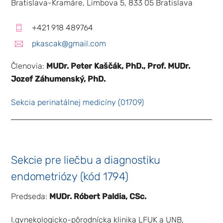
Bratislava-Kramáre, Limbova 5, 833 05 Bratislava
+421 918 489764
pkascak@gmail.com
Členovia:
MUDr. Peter Kaščák, PhD., Prof. MUDr.
Jozef Záhumenský, PhD.
Sekcia perinatálnej medicíny (01709)
Sekcie pre liečbu a diagnostiku
endometriózy (kód 1794)
Predseda:
MUDr. Róbert Paldia, CSc.
I.gynekologicko-pôrodnícka klinika LFUK a UNB,