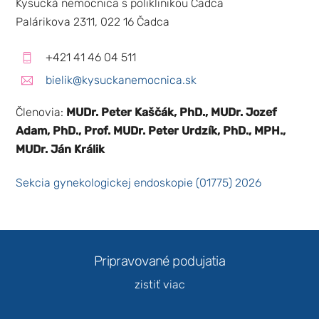
Kysucká nemocnica s poliklinikou Čadca
Palárikova 2311, 022 16 Čadca
+421 41 46 04 511
bielik@kysuckanemocnica.sk
Členovia:
MUDr. Peter Kaščák, PhD., MUDr. Jozef
Adam, PhD., Prof. MUDr. Peter Urdzík, PhD., MPH.,
MUDr. Ján Králik
Sekcia gynekologickej endoskopie (01775) 2026
Pripravované podujatia
zistiť viac