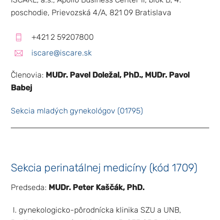
poschodie, Prievozská 4/A, 821 09 Bratislava
+421 2 59207800
iscare@iscare.sk
Členovia:
MUDr. Pavel Doležal, PhD., MUDr. Pavol
Babej
Sekcia mladých gynekológov (01795)
Sekcia perinatálnej medicíny (kód 1709)
Predseda:
MUDr. Peter Kaščák, PhD.
I. gynekologicko-pôrodnícka klinika SZU a UNB,