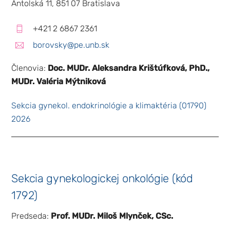
Antolská 11, 851 07 Bratislava
+421 2 6867 2361
Marketing
Zdieľaním
borovsky@pe.unb.sk
svojich
záujmov a
Členovia:
Doc. MUDr. Aleksandra Krištúfková, PhD.,
správania
MUDr. Valéria Mýtniková
počas návštevy
našej stránky
zvyšujete
Sekcia gynekol. endokrinológie a klimaktéria (01790)
šancu na
2026
zobrazenie
kvalitnejšie
prispôsobeného
obsahu a
ponúk.
Sekcia gynekologickej onkológie (kód
1792)
Predseda:
Prof. MUDr. Miloš Mlynček, CSc.