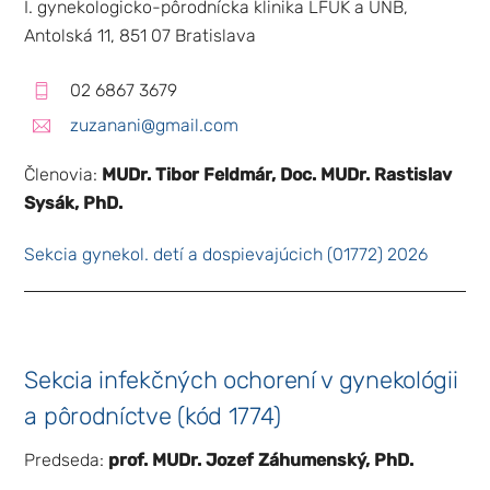
I. gynekologicko-pôrodnícka klinika LFUK a UNB,
Antolská 11, 851 07 Bratislava
02 6867 3679
zuzanani@gmail.com
Členovia:
MUDr. Tibor Feldmár, Doc. MUDr. Rastislav
Sysák, PhD.
Sekcia gynekol. detí a dospievajúcich (01772) 2026
Sekcia infekčných ochorení v gynekológii
a pôrodníctve (kód 1774)
Predseda:
prof. MUDr. Jozef Záhumenský, PhD.