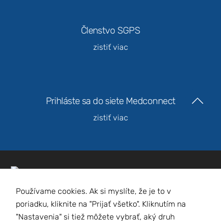
Členstvo SGPS
zistiť viac
Prihláste sa do siete Medconnect
zistiť viac
Slovenská gynekologicko-pôrodnícka
spoločnosť
Používame cookies. Ak si myslíte, že je to v
poriadku, kliknite na "Prijať všetko". Kliknutím na
"Nastavenia" si tiež môžete vybrať, aký druh