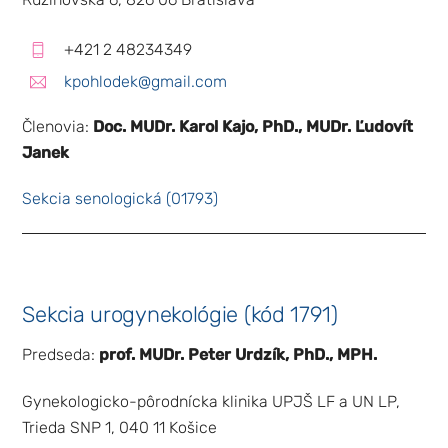
+421 2 48234349
kpohlodek@gmail.com
Členovia:
Doc. MUDr. Karol Kajo, PhD., MUDr. Ľudovít
Janek
Sekcia senologická (01793)
Sekcia urogynekológie (kód 1791)
Predseda:
prof. MUDr. Peter Urdzík, PhD., MPH.
Gynekologicko-pôrodnícka klinika UPJŠ LF a UN LP,
Trieda SNP 1, 040 11 Košice