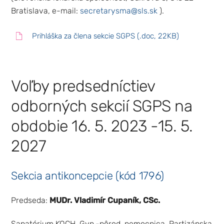
Bratislava, e-mail:
secretarysma@sls.sk
).
Prihláška za člena sekcie SGPS (.doc, 22KB)
Voľby predsedníctiev
odborných sekcií SGPS na
obdobie 16. 5. 2023 -15. 5.
2027
Sekcia antikoncepcie (kód 1796)
Predseda:
MUDr. Vladimír Cupaník, CSc.
Sanatórium KOCH, Gyn.-pôrod. nemocnica, Partizánska