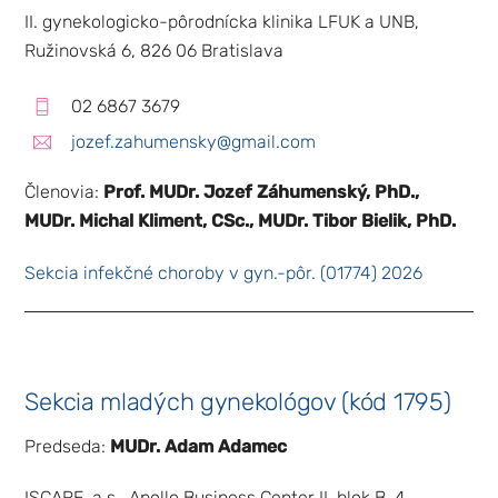
II. gynekologicko-pôrodnícka klinika LFUK a UNB,
Ružinovská 6, 826 06 Bratislava
02 6867 3679
jozef.zahumensky@gmail.com
Členovia:
Prof. MUDr. Jozef Záhumenský, PhD.,
MUDr. Michal Kliment, CSc., MUDr. Tibor Bielik, PhD.
Sekcia infekčné choroby v gyn.-pôr. (01774) 2026
Sekcia mladých gynekológov (kód 1795)
Predseda:
MUDr. Adam Adamec
ISCARE, a.s., Apollo Business Center II, blok B, 4.