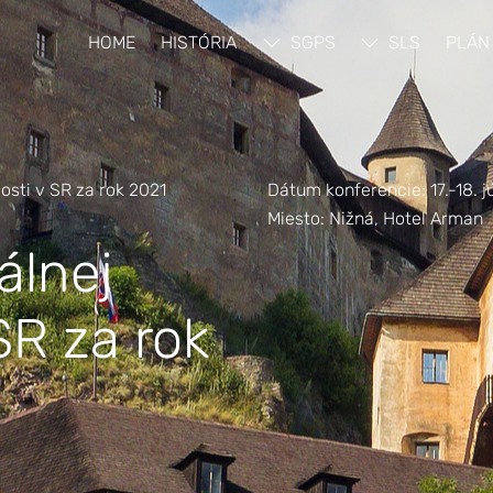
HOME
HISTÓRIA
SGPS
SLS
PLÁN
vosti v SR za rok 2021
Dátum konferencie: 17.-18. 
Miesto: Nižná, Hotel Arman
álnej
 SR za rok