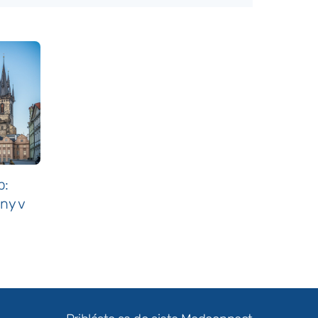
p:
eny v