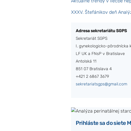
Aktuálne trendy v liečbe ne
XXXV. Štefánikov deň Analýz
Adresa sekretariátu SGPS
Sekretariát SGPS
I. gynekologicko-pôrodnícka k
LF UK a FNsP v Bratislave
Antolská 11
851 07 Bratislava 4
+421 2 6867 3679
sekretariatsgps@gmail.com
Prihláste sa do siete