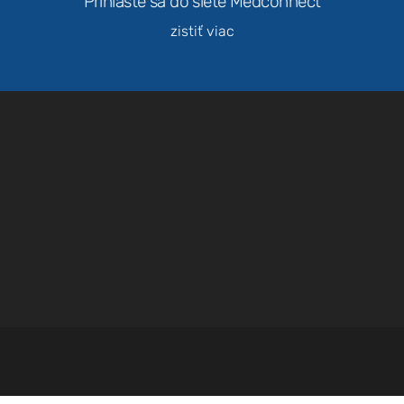
Prihláste sa do siete Medconnect
zistiť viac