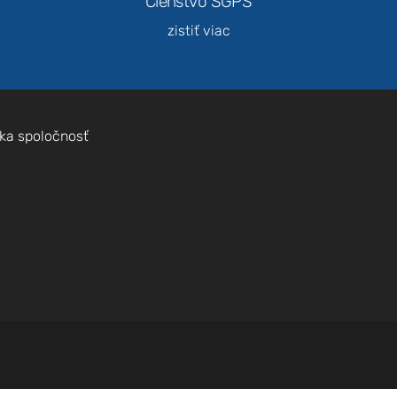
Členstvo SGPS
zistiť viac
Nevyhnutné
ka spoločnosť
Tieto súbory
cookie nie sú
voliteľné. Sú
potrebné pre
fungovanie
webovej
stránky.
Štatistiky
Aby sme
mohli
zlepšiť
funkčnosť
a štruktúru