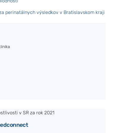
plodnosti
a perinatálnych výsledkov v Bratislavskom kraji
linika
 Medconnect