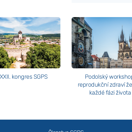
XXII. kongres SGPS
Podolský worksho
reprodukční zdraví ž
každé fázi života