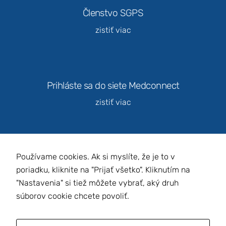
Členstvo SGPS
zistiť viac
Marketing
Zdieľaním
svojich
záujmov a
správania
počas návštevy
Prihláste sa do siete Medconnect
našej stránky
zvyšujete
zistiť viac
šancu na
zobrazenie
kvalitnejšie
prispôsobeného
obsahu a
Používame cookies. Ak si myslíte, že je to v
ponúk.
Slovenská gynekologicko-pôrodnícka
poriadku, kliknite na "Prijať všetko". Kliknutím na
spoločnosť
"Nastavenia" si tiež môžete vybrať, aký druh
súborov cookie chcete povoliť.