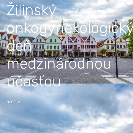
Žilinský
onkogynekologick
deň
medzinárodnou
účasťou
archiv