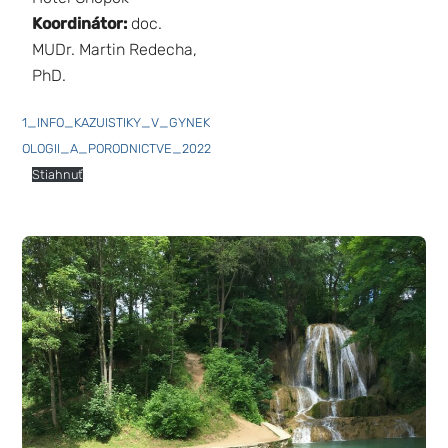
Koordinátor:
doc.
MUDr. Martin Redecha,
PhD.
1_INFO_KAZUISTIKY_V_GYNEK
OLOGII_A_PORODNICTVE_2022
Stiahnuť