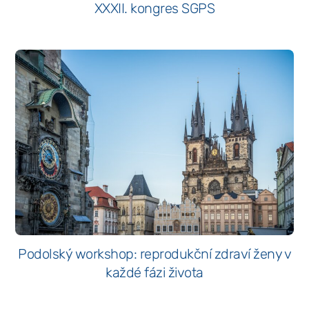
XXXII. kongres SGPS
Nevyhnutné
Tieto súbory
cookie nie sú
voliteľné. Sú
potrebné pre
fungovanie
webovej
stránky.
Štatistiky
Podolský workshop: reprodukční zdraví ženy v
Aby sme
mohli
každé fázi života
zlepšiť
funkčnosť
a štruktúru