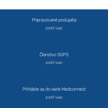
webovej
stránky na
základe
spôsobu
Pripravované podujatia
používania
webovej
zistiť viac
stránky.
Používateľská
spokojnosť
Členstvo SGPS
Aby naša
stránka počas
zistiť viac
vašej návštevy
fungovala čo
najlepšie. Ak
tieto súbory
cookie
Prihláste sa do siete Medconnect
odmietnete,
niektoré
zistiť viac
funkcie z
webovej
stránky zmiznú.