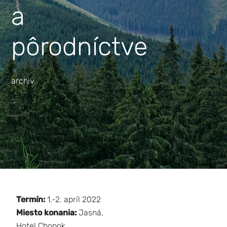
a
pôrodníctve
archiv
Termín:
1.-2. apríl 2022
Miesto konania:
Jasná,
Hotel Chopok