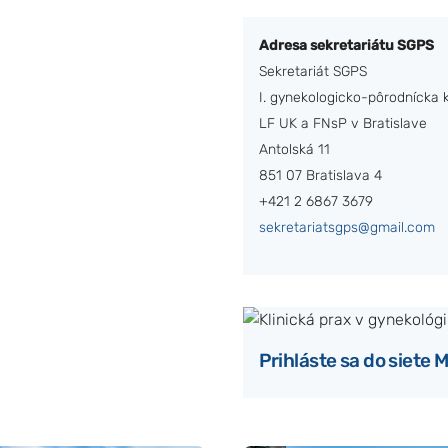
Adresa sekretariátu SGPS
Sekretariát SGPS
I. gynekologicko-pôrodnícka k
LF UK a FNsP v Bratislave
Antolská 11
851 07 Bratislava 4
+421 2 6867 3679
sekretariatsgps@gmail.com
Prihláste sa do siete