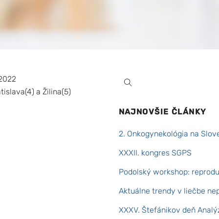
j 2022
tislava(4) a Žilina(5)
NAJNOVŠIE ČLÁNKY
2. Onkogynekológia na Slov
XXXII. kongres SGPS
Podolský workshop: reproduk
Aktuálne trendy v liečbe ne
XXXV. Štefánikov deň Analýz