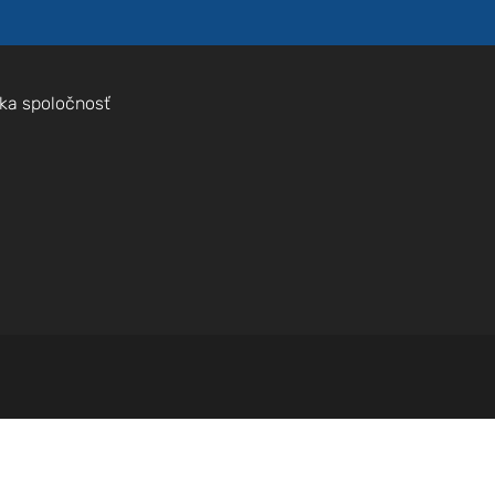
ka spoločnosť
Nevyhnutné
Tieto súbory
cookie nie sú
voliteľné. Sú
potrebné pre
fungovanie
webovej
stránky.
Štatistiky
Aby sme
mohli
zlepšiť
funkčnosť
a štruktúru