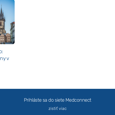
p:
eny v
Prihláste sa do siete Medconnect
zistiť viac