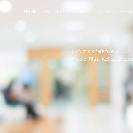
HOME
HISTÓRIA
SGPS
SLS
PLÁN
Dátum konferencie: 21., 27., 
Miesto: Nitra, Košice, Zvolen