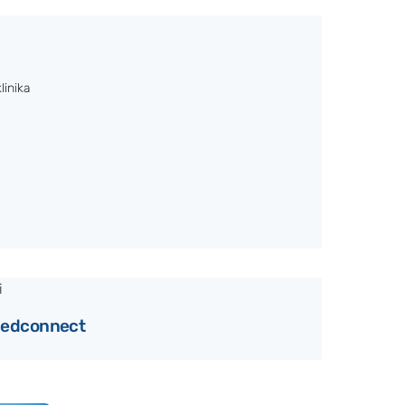
linika
 Medconnect