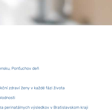
ensku, Ponťuchov deň
ční zdraví ženy v každé fázi života
plodnosti
a perinatálnych výsledkov v Bratislavskom kraji