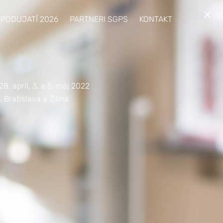
×
 PODUJATÍ 2026
PARTNERI SGPS
KONTAKT
28. apríl, 3. a 5. máj 2022
, Bratislava a Žilina