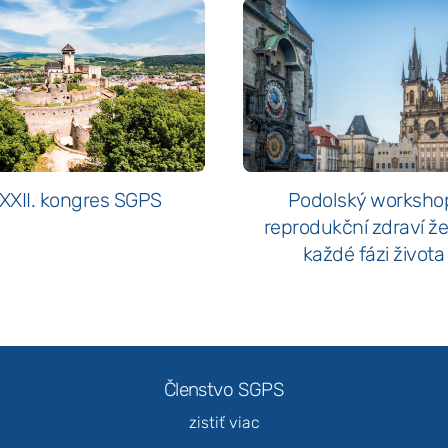
XXII. kongres SGPS
Podolský worksho
reprodukční zdraví ž
každé fázi života
Členstvo SGPS
zistiť viac