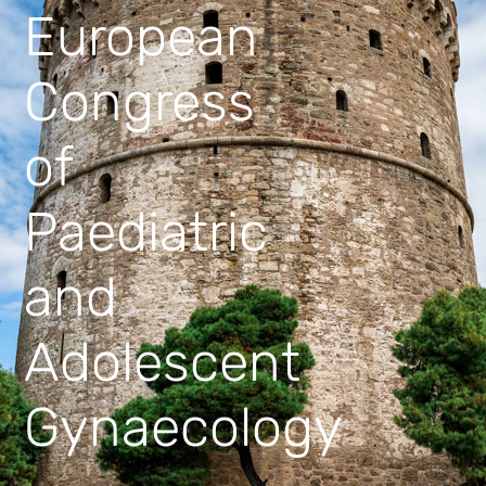
European
Congress
of
Paediatric
and
Adolescent
Gynaecology