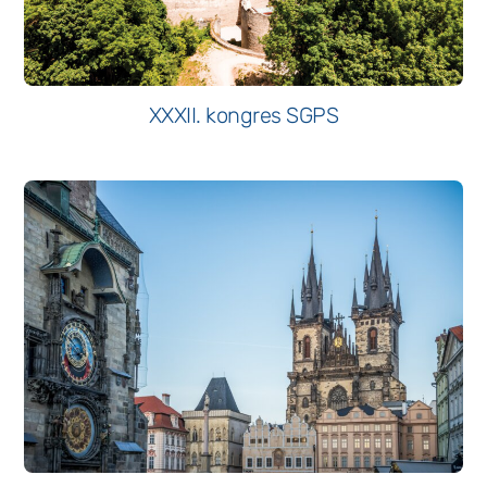
XXXII. kongres SGPS
Nevyhnutné
Tieto súbory
cookie nie sú
voliteľné. Sú
potrebné pre
fungovanie
webovej
stránky.
Štatistiky
Aby sme
mohli
zlepšiť
funkčnosť
a štruktúru