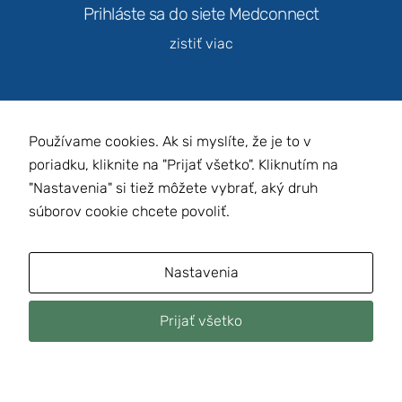
Prihláste sa do siete Medconnect
zistiť viac
Marketing
Zdieľaním
svojich
záujmov a
správania
Používame cookies. Ak si myslíte, že je to v
počas návštevy
Slovenská gynekologicko-pôrodnícka
našej stránky
poriadku, kliknite na "Prijať všetko". Kliknutím na
spoločnosť
zvyšujete
"Nastavenia" si tiež môžete vybrať, aký druh
šancu na
súborov cookie chcete povoliť.
zobrazenie
kvalitnejšie
prispôsobeného
obsahu a
Nastavenia
ponúk.
Prijať všetko
© 2021 SGPS.sk