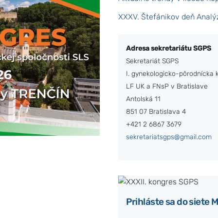
XXXV. Štefánikov deň Analýz
Adresa sekretariátu SGPS
Sekretariát SGPS
I. gynekologicko-pôrodnícka k
LF UK a FNsP v Bratislave
Antolská 11
851 07 Bratislava 4
+421 2 6867 3679
sekretariatsgps@gmail.com
Prihláste sa do siete