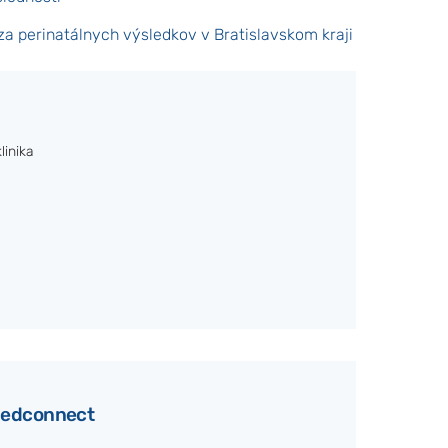
a perinatálnych výsledkov v Bratislavskom kraji
linika
 Medconnect