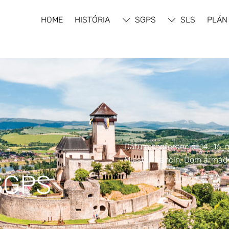
HOME
HISTÓRIA
SGPS
SLS
PLÁN
Dátum konferencie: 14.-16. 
Miesto: Trenčín, Dom armád
 SGPS