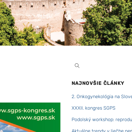
NAJNOVŠIE ČLÁNKY
2. Onkogynekológia na Slov
XXXII. kongres SGPS
Podolský workshop: reproduk
Aktuálne trendy v liečbe ne