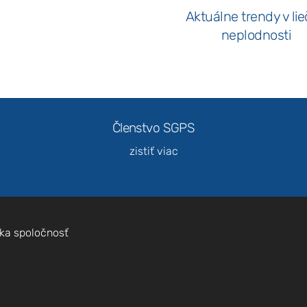
Aktuálne trendy v li
neplodnosti
Nevyhnutné
Tieto súbory
Členstvo SGPS
cookie nie sú
voliteľné. Sú
zistiť viac
potrebné pre
fungovanie
webovej
stránky.
ka spoločnosť
Štatistiky
Aby sme
mohli
zlepšiť
funkčnosť
a štruktúru