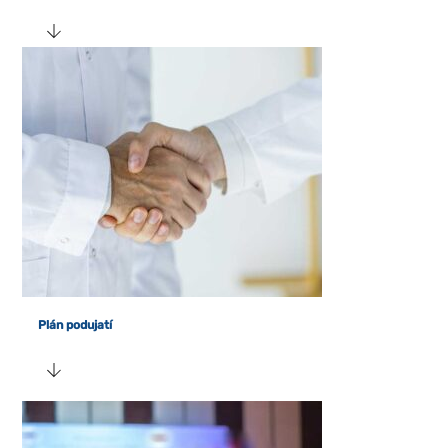
webovej
stránky na
základe
spôsobu
používania
webovej
stránky.
Používateľská
spokojnosť
Aby naša
stránka počas
vašej návštevy
fungovala čo
najlepšie. Ak
Plán podujatí
tieto súbory
cookie
odmietnete,
niektoré
funkcie z
webovej
stránky zmiznú.