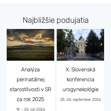
Najbližšie podujatia
v
Analýza
X. Slovenská
perinatálnej
konferencia
starostlivosti v SR
urogynekológie
6
za rok 2025
25.-26. september 2026
19. – 20. jún 2026