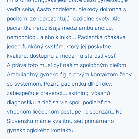
Príliš dlho fungovali jednotlivé časti gynekológie
vedľa seba, často oddelene, niekedy dokonca s
pocitom, že reprezentujú rozdielne svety. Ale
pacientka nerozlišuje medzi ambulanciou,
nemocnicou alebo klinikou. Pacientka očakáva
jeden funkčný systém, ktorý jej poskytne
kvalitnú, dostupnú a modernú starostlivosť.
A práve toto musí byť naším spoločným cieľom.
Ambulantný gynekológ je prvým kontaktom ženy
so systémom. Pozná pacientku dlhé roky,
zabezpečuje prevenciu, skríning, včasnú
diagnostiku a tiež sa vie spolupodieľať na
vhodnom liečebnom postupe , dispenzári… Na
Slovensku máme kvalitnú sieť primárneho
gynekologického kontaktu.