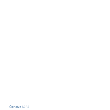
Nevyhnutné
Tieto súbory
cookie nie sú
voliteľné. Sú
potrebné pre
fungovanie
webovej
stránky.
Štatistiky
Aby sme
mohli
zlepšiť
funkčnosť
Členstvo SGPS
a štruktúru