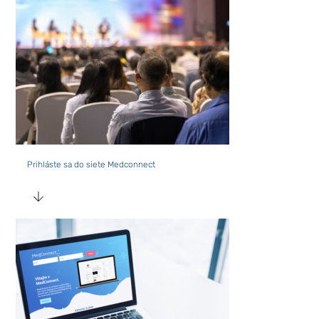
Marketing
Zdieľaním
svojich
záujmov a
správania
počas návštevy
našej stránky
zvyšujete
šancu na
Prihláste sa do siete Medconnect
zobrazenie
kvalitnejšie
prispôsobeného
obsahu a
ponúk.