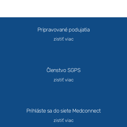
Marketing
Zdieľaním
Pripravované podujatia
svojich
záujmov a
zistiť viac
správania
počas návštevy
našej stránky
zvyšujete
šancu na
zobrazenie
Členstvo SGPS
kvalitnejšie
prispôsobeného
zistiť viac
obsahu a
ponúk.
Prihláste sa do siete Medconnect
zistiť viac