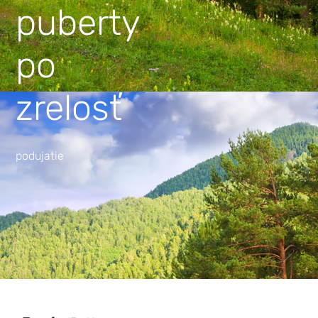
puberty
po
zrelosť
podujatie