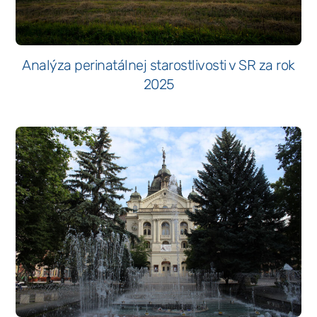
Analýza perinatálnej starostlivosti v SR za rok
2025
Nevyhnutné
Tieto súbory
cookie nie sú
voliteľné. Sú
potrebné pre
fungovanie
webovej
stránky.
Štatistiky
Aby sme
mohli
zlepšiť
funkčnosť
a štruktúru