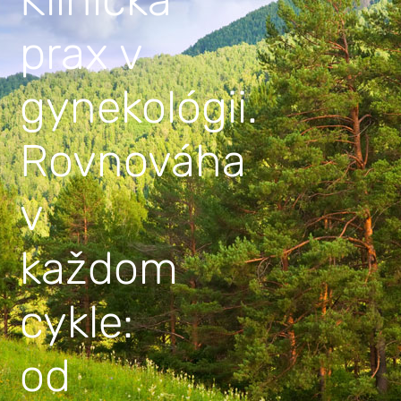
prax v
gynekológii.
Rovnováha
v
každom
cykle:
od