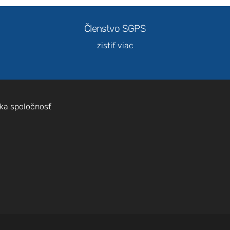
Členstvo SGPS
zistiť viac
Nevyhnutné
Tieto súbory
cookie nie sú
ka spoločnosť
voliteľné. Sú
potrebné pre
fungovanie
webovej
stránky.
Štatistiky
Aby sme
mohli
zlepšiť
funkčnosť
a štruktúru