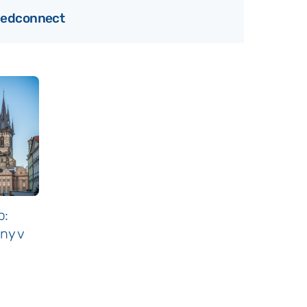
 Medconnect
p:
eny v