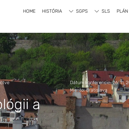
HOME
HISTÓRIA
SGPS
SLS
PLÁN
íctve
Dátum konferencie: 26. 11. 
Miesto: Bratislava
lógii a