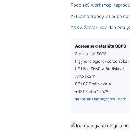
Podolský workshop: reproduk
Aktuálne trendy v liečbe ne
XXXV. Štefánikov deň Analýz
Adresa sekretariátu SGPS
Sekretariát SGPS
I. gynekologicko-pôrodnícka k
LF UK a FNsP v Bratislave
Antolská 11
851 07 Bratislava 4
+421 2 6867 3679
sekretariatsgps@gmail.com