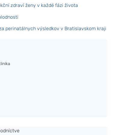
ční zdraví ženy v každé fázi života
plodnosti
a perinatálnych výsledkov v Bratislavskom kraji
linika