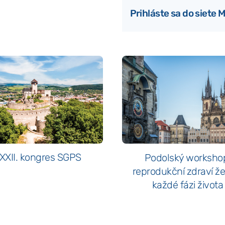
Prihláste sa do siete
XXII. kongres SGPS
Podolský worksho
reprodukční zdraví ž
každé fázi života