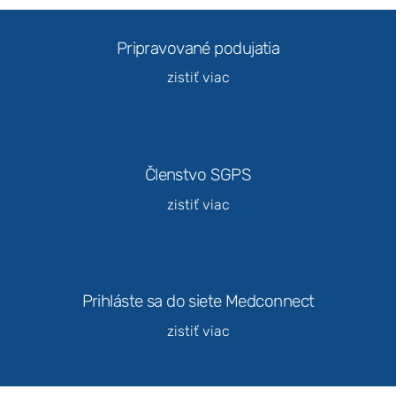
webovej
stránky na
Pripravované podujatia
základe
spôsobu
zistiť viac
používania
webovej
stránky.
Členstvo SGPS
Používateľská
spokojnosť
zistiť viac
Aby naša
stránka počas
vašej návštevy
fungovala čo
najlepšie. Ak
tieto súbory
Prihláste sa do siete Medconnect
cookie
odmietnete,
zistiť viac
niektoré
funkcie z
webovej
stránky zmiznú.