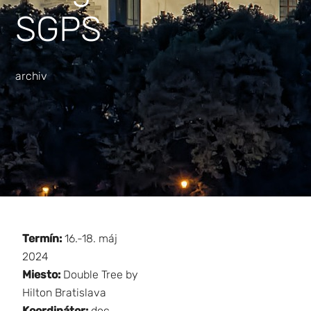
SGPS
archiv
Termín:
16.-18. máj
2024
Miesto:
Double Tree by
Hilton Bratislava
Koordinátor:
doc.