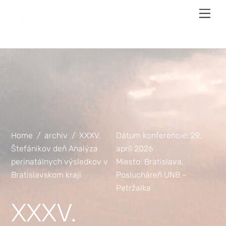
×
Skip
Men
to
content
Home
/
archiv
/
XXXV.
Dátum konferencie: 29.
Štefánikov deň Analýza
apríl 2026
perinatálnych výsledkov v
Miesto: Bratislava,
Bratislavskom kraji
Poslucháreň UNB –
Petržalka
XXXV.