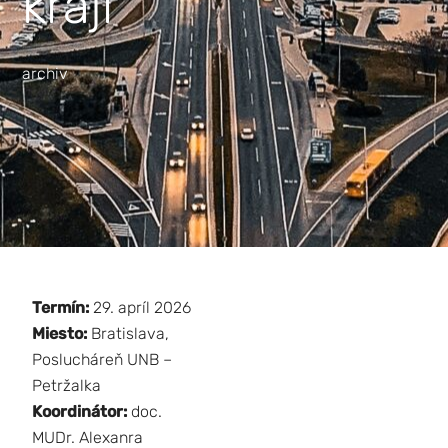
kraji
archiv
Termín:
29. apríl 2026
Miesto:
Bratislava,
Poslucháreň UNB –
Petržalka
Koordinátor:
doc.
MUDr. Alexanra