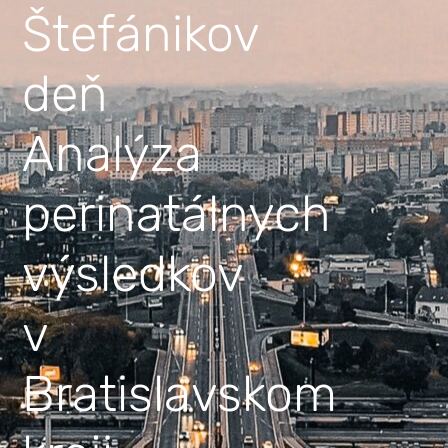
Štefánikov
deň
Analýza
perinatálnych
výsledkov
v
Bratislavskom