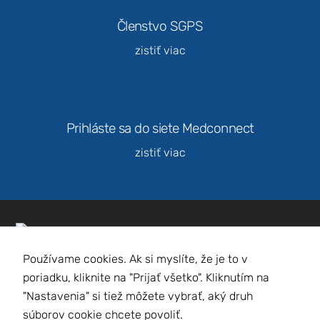
webovej
Členstvo SGPS
stránky na
základe
zistiť viac
spôsobu
používania
webovej
stránky.
Prihláste sa do siete Medconnect
Používateľská
zistiť viac
spokojnosť
Aby naša
stránka počas
vašej návštevy
fungovala čo
najlepšie. Ak
Slovenská gynekologicko-pôrodnícka
tieto súbory
cookie
spoločnosť
Používame cookies. Ak si myslíte, že je to v
odmietnete,
poriadku, kliknite na "Prijať všetko". Kliknutím na
niektoré
funkcie z
"Nastavenia" si tiež môžete vybrať, aký druh
webovej
súborov cookie chcete povoliť.
stránky zmiznú.