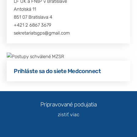
LF UK a FNsP v Bratislave
Antolská 11
851 07 Bratislava 4
+421 2 6867 3679
sekretariatsgps@gmail.com
Nevyhnutné
Tieto súbory
cookie nie sú
voliteľné. Sú
potrebné pre
Prihláste sa do siete Medconnect
fungovanie
webovej
stránky.
Pripravované podujatia
Štatistiky
Aby sme
zistiť viac
mohli
zlepšiť
funkčnosť
a štruktúru